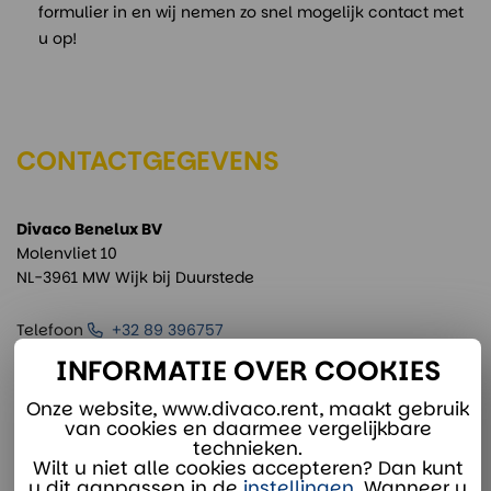
formulier in en wij nemen zo snel mogelijk contact met
u op!
CONTACTGEGEVENS
Divaco Benelux BV
Molenvliet 10
NL-3961 MW Wijk bij Duurstede
Telefoon
+32 89 396757
E-mail
verhuur@divaco.com
INFORMATIE OVER COOKIES
Whatsapp
Onze website, www.divaco.rent, maakt gebruik
van cookies en daarmee vergelijkbare
technieken.
Wilt u niet alle cookies accepteren? Dan kunt
Kvk-nummer: 301 384 35
u dit aanpassen in de
instellingen
. Wanneer u