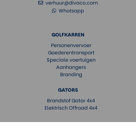
verhuur@divaco.com
Whatsapp
GOLFKARREN
Personenvervoer
Goederentransport
Speciale voertuigen
Aanhangers
Branding
GATORS
Brandstof Gator 4x4
Elektrisch Offroad 4x4
TOEPASSING