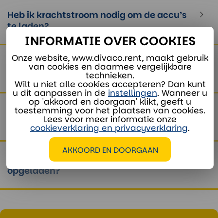
Heb ik krachtstroom nodig om de accu’s
te laden?
INFORMATIE OVER COOKIES
Onze website, www.divaco.rent, maakt gebruik
Wat is de maximumsnelheid van de
van cookies en daarmee vergelijkbare
golfkarren?
technieken.
Wilt u niet alle cookies accepteren? Dan kunt
u dit aanpassen in de
instellingen
. Wanneer u
op 'akkoord en doorgaan' klikt, geeft u
toestemming voor het plaatsen van cookies.
Wat is het maximale laadvermogen van
Lees voor meer informatie onze
de laadbak?
cookieverklaring en privacyverklaring
.
AKKOORD EN DOORGAAN
Hoe moeten de batterijen worden
opgeladen?