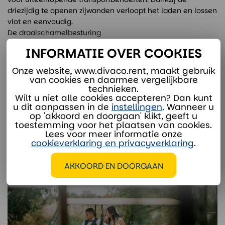
driezijdig te openen zijwanden verloopt het laden en lossen
vlot en eenvoudig.
De draaischamelbesturing
INFORMATIE OVER COOKIES
Onze website, www.divaco.rent, maakt gebruik
Onze verhuurspecialisten staan voor je klaar:
van cookies en daarmee vergelijkbare
technieken.
Wilt u niet alle cookies accepteren? Dan kunt
verhuur@divaco.com
u dit aanpassen in de
instellingen
. Wanneer u
op 'akkoord en doorgaan' klikt, geeft u
Whatsapp
toestemming voor het plaatsen van cookies.
Lees voor meer informatie onze
cookieverklaring en privacyverklaring
.
AKKOORD EN DOORGAAN