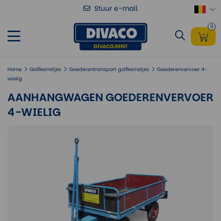
Stuur e-mail
Aanhangwagen Goederenvervoer 4-
Voeg toe
wielig
0
Home
Golfkarretjes
Goederentransport golfkarretjes
Goederenvervoer 4-
wielig
AANHANGWAGEN GOEDERENVERVOER
4-WIELIG