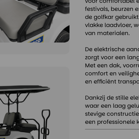
voor comfortabel 
festivals, beurzen e
de golfkar gebruikt
vlakke laadvloer, w
van materialen.
De elektrische aan
zorgt voor een lan
Met een dak, voorru
comfort en veiligh
en efficiënt transpo
Dankzij de stille e
waar een laag geluid
stevige constructi
een professionele 