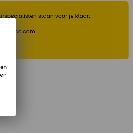
rspecialisten staan voor je klaar:
@divaco.com
pp
 en
sen