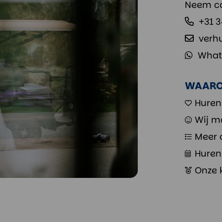
Neem co
+31 
verh
What
WAARO
Huren
Wij m
Meer 
Huren 
Onze 