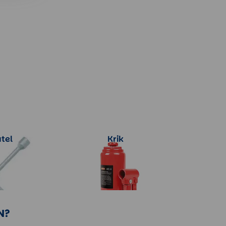
tel
Krik
rmatie
Meer informatie
N?