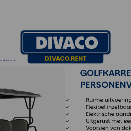
oer
nenvervoer
GOLFKARRET
PERSONEN
Ruime uitvoerin
Flexibel inzetbaar
Elektrische aandr
Uitgerust met ee
Voorzien van dak,