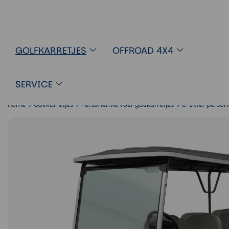
Golfkarretje 8-zitter personenverv
GOLFKARRETJES
OFFROAD 4X4
SERVICE
Home
Golfkarretjes
Personenvervoer golfkarretjes
8-zitter perso