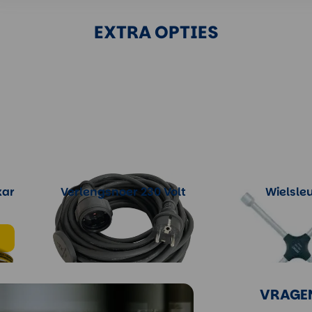
EXTRA OPTIES
kar
Verlengsnoer 230 Volt
Wielsleu
Meer informatie
Meer info
VRAGE