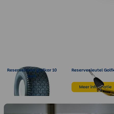
Reserveband golfkar 10
Reservesleutel Golf
inch
Meer informatie
Meer informatie