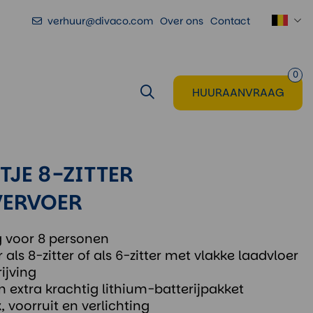
verhuur@divaco.com
Over ons
Contact
Voeg toe
aan huuraanvraag
0
HUURAANVRAAG
JE 8-ZITTER
VERVOER
g voor 8 personen
 als 8-zitter of als 6-zitter met vlakke laadvloer
ijving
n extra krachtig lithium-batterijpakket
 voorruit en verlichting