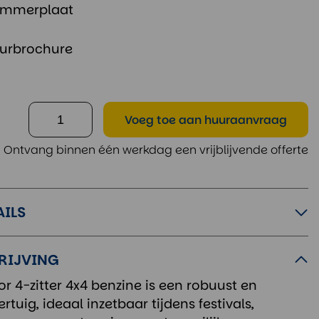
nummerplaat
urbrochure
Voeg toe
aan huuraanvraag
Ontvang binnen één werkdag een vrijblijvende offerte
AILS
RIJVING
r 4-zitter 4x4 benzine is een robuust en
ertuig, ideaal inzetbaar tijdens festivals,