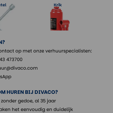
tel
Krik
rmatie
Meer informatie
N?
ntact op met onze verhuurspecialisten:
343 473700
uur@divaco.com
sApp
M HUREN BIJ DIVACO?
 zonder gedoe, al 35 jaar
aken het eenvoudig en duidelijk