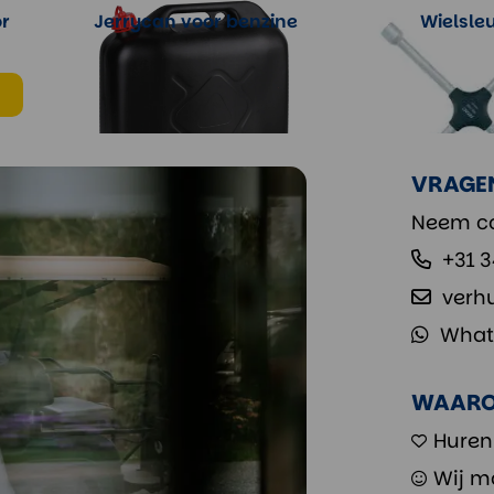
or
Jerrycan voor benzine
Wielsleu
Meer informatie
Meer info
VRAGE
Neem co
+31 
verh
What
WAARO
Huren
Wij m