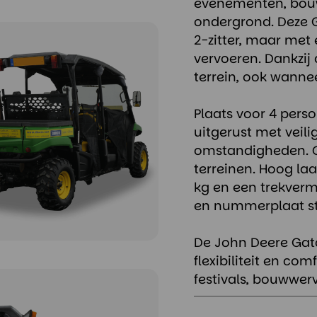
evenementen, bouw
ondergrond. Deze G
2-zitter, maar met
vervoeren. Dankzij d
terrein, ook wanne
Plaats voor 4 pers
uitgerust met veili
omstandigheden. Op
terreinen. Hoog la
kg en een trekver
en nummerplaat s
De John Deere Gato
flexibiliteit en co
festivals, bouwwer