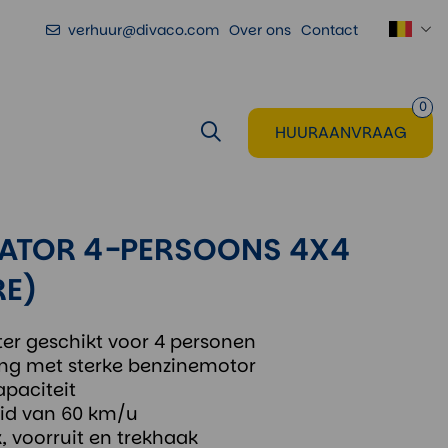
verhuur@divaco.com
Over ons
Contact
Voeg toe
aan huuraanvraag
0
HUURAANVRAAG
ATOR 4-PERSOONS 4X4
RE)
ter geschikt voor 4 personen
ing met sterke benzinemotor
apaciteit
id van 60 km/u
, voorruit en trekhaak