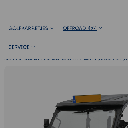
Offroad Gator 4-persoons 4x4 (Jo
GOLFKARRETJES
OFFROAD 4X4
SERVICE
Home
Offroad 4x4
Brandstof Gator 4x4
Gator 4-persoons 4x4 (Jo