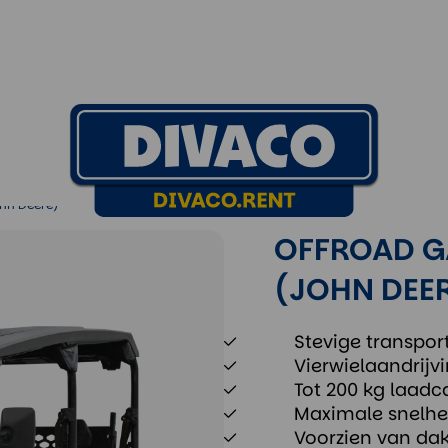
hn Deere)
hn Deere)
OFFROAD G
(JOHN DEE
Stevige transpor
Vierwielaandrijv
Tot 200 kg laadc
Maximale snelhe
Voorzien van dak