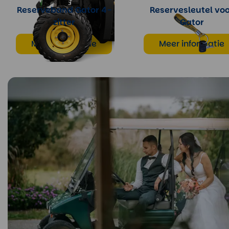
Reserveband Gator 4-
Reservesleutel vo
zitter
Gator
Meer informatie
Meer informatie