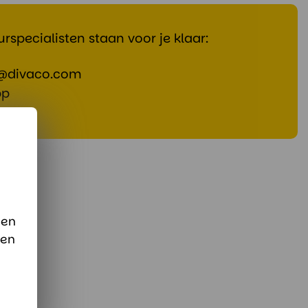
rspecialisten staan voor je klaar:
@divaco.com
pp
 en
sen