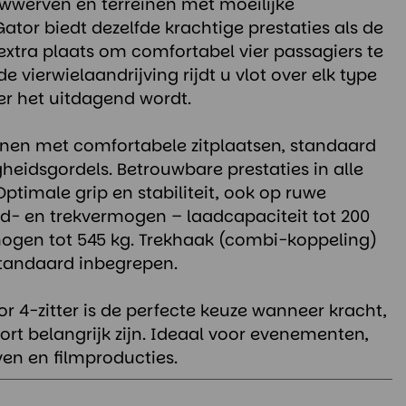
werven en terreinen met moeilijke
ator biedt dezelfde krachtige prestaties als de
 extra plaats om comfortabel vier passagiers te
e vierwielaandrijving rijdt u vlot over elk type
er het uitdagend wordt.
onen met comfortabele zitplaatsen, standaard
gheidsgordels. Betrouwbare prestaties in alle
timale grip en stabiliteit, ook op ruwe
ad- en trekvermogen – laadcapaciteit tot 200
mogen tot 545 kg. Trekhaak (combi-koppeling)
tandaard inbegrepen.
r 4-zitter is de perfecte keuze wanneer kracht,
mfort belangrijk zijn. Ideaal voor evenementen,
ven en filmproducties.