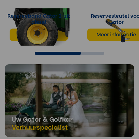
Reserveband Gator 2-zit
Reservesleutel vo
diesel
Gator
Meer informatie
Meer informatie
Uw Gator & Golfkar
Verhuurspecialist