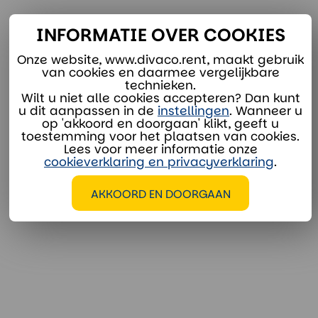
INFORMATIE OVER COOKIES
Onze verhuurspecialisten staan voor je klaar:
Onze website, www.divaco.rent, maakt gebruik
van cookies en daarmee vergelijkbare
verhuur@divaco.com
technieken.
Wilt u niet alle cookies accepteren? Dan kunt
Whatsapp
u dit aanpassen in de
instellingen
. Wanneer u
op 'akkoord en doorgaan' klikt, geeft u
toestemming voor het plaatsen van cookies.
Lees voor meer informatie onze
cookieverklaring en privacyverklaring
.
AKKOORD EN DOORGAAN
EXTRA OPTIES